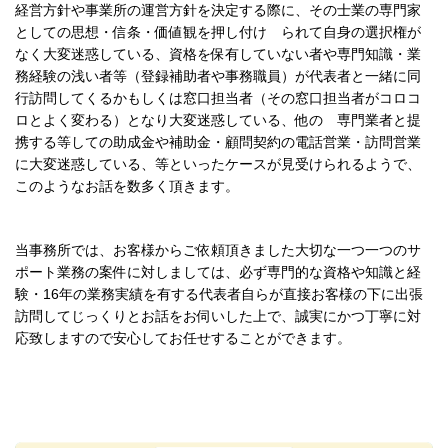
経営方針や事業所の運営方針を決定する際に、その士業の専門家
としての思想・信条・価値観を押し付け られて自身の選択権が
なく大変迷惑している、
資格を保有していない者や専門知識・業
務経験の浅い者等（登録補助者や事務職員）が代表者と一緒に同
行訪問してくるかもしくは窓口担当者（その窓口担当者がコロコ
ロとよく変わる）となり大変迷惑している、他の 専門業者と提
携する等しての助成金や補助金・顧問契約の電話営業・訪問営業
に大変迷惑している、等といったケースが見受けられるようで、
このようなお話を数多く頂きます。
当事務所では、お客様からご依頼頂きました大切な一つ一つのサ
ポート業務の案件に対しましては、必ず専門的な資格や知識と経
験・16年の業務実績を有する代表者自らが直接お客様の下に出張
訪問してじっくりとお話をお伺いした上で、誠実にかつ丁寧に対
応致しますので安心してお任せすることができます。