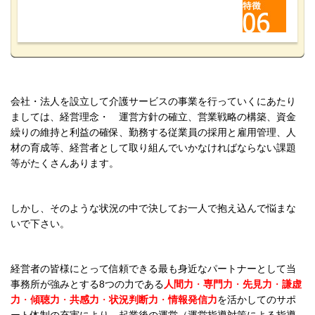
会社・法人を設立して介護サービスの事業を行っていくにあたり
ましては、経営理念・ 運営方針の確立、営業戦略の構築、資金
繰りの維持と利益の確保、勤務する従業員の採用と雇用管理、人
材の育成等、経営者として取り組んでいかなければならない課題
等がたくさんあります。
しかし、そのような状況の中で決してお一人で抱え込んで悩まな
いで下さい。
経営者の皆様にとって信頼できる最も身近なパートナーとして当
事務所が強みとする8つの力である
人間力
・
専門力
・
先見力
・
謙虚
力
・
傾聴力
・
共感力
・
状況判断力
・
情報発信力
を活かしてのサポ
ート体制の充実により、起業後の運営（運営指導対策による指導