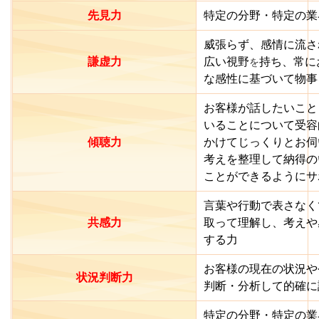
先見力
特定の分野・特定の業
威張らず、感情に流さ
謙虚力
広い視野
持ち、
常に
を
な感性に基づいて物事
お客様が話したいこと
いることについて受容
傾聴力
かけてじっくりとお伺
考えを整理して納得の
ことができるようにサ
言葉や行動で表さなく
共感力
取って理解し、考えや
する
力
お客様の現在の状況や
状況判断力
判断・分析して的確に
特定の分野・特定の業