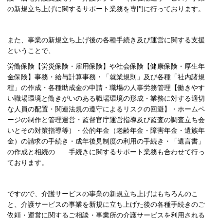
の新規立ち上げに関するサポート業務を専門に行っております。
また、事業の新規立ち上げ後の各種手続き及び運営に関する支援
ということで、
労働保険【
労災保険・雇用保険】や社会保険【健康保険・厚生年
金保険】事務・給与計算事務・「就業規則」及び各種「社内諸規
程」の作成・各種助成金の申請・職場の人事労務管理【働きやす
い職場環境と働きがいのある職場環境の形成・業務に対する適切
な人員の配置・関連法規の遵守によるリスクの回避】・ホームペ
ージの制作と管理運営・監督官庁運営指導及び監査の調査立ち会
いとその対策指導等）・
公的年金（老齢年金・障害年金・遺族年
金）の請求の手続き・成年後見制度の利用の手続き・「遺言書」
の作成と相続の
手続きに関するサポート業務も合わせて行っ
ております。
ですので、介護サービスの事業の新規立ち上げはもちろんのこ
と、介護サービスの事業を新規に立ち上げた後の各種手続きのご
依頼・運営に関するご相談・事業所の介護サービスを利用される